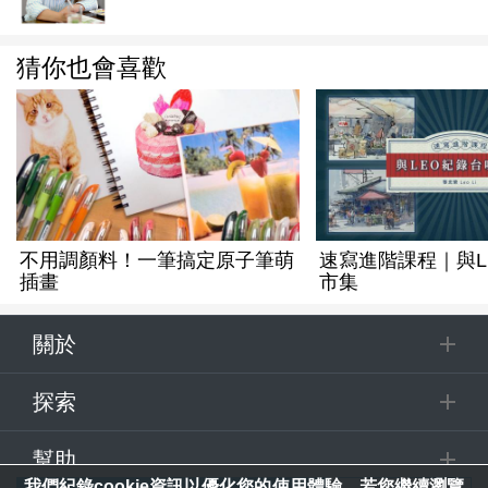
猜你也會喜歡
不用調顏料！一筆搞定原子筆萌
速寫進階課程｜與L
插畫
市集
關於
探索
幫助
我們紀錄cookie資訊以優化您的使用體驗。若您繼續瀏覽