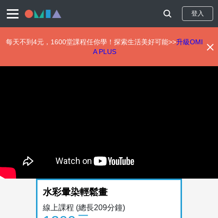
登入
每天不到4元，1600堂課程任你學！探索生活美好可能>>
升級OMI
A PLUS
移
至
主
內
容
水彩暈染輕鬆畫
線上課程
(總長209分鐘)