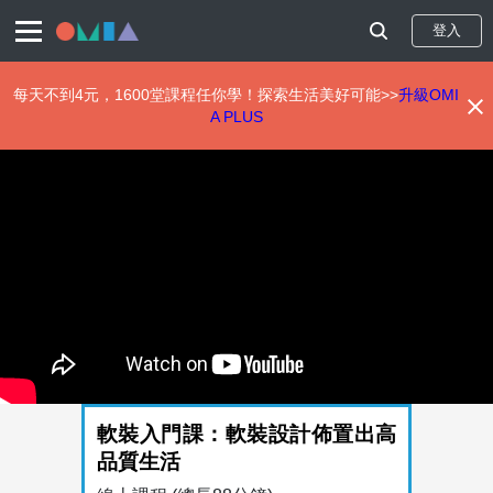
登入
每天不到4元，1600堂課程任你學！探索生活美好可能>>
升級OMI
A PLUS
移
至
主
內
容
軟裝入門課：軟裝設計佈置出高
品質生活