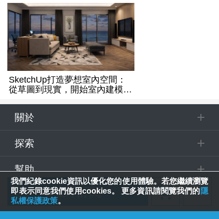
SketchUp打造夢想室內空間：
從草圖到現實，開始室內建模之
旅
關於
探索
幫助
我們紀錄cookie資訊以優化您的使用體驗。若您繼續瀏覽
立即訂閱
即表示同意我們使用cookies。 更多資訊請閱覽我們的
隱
追蹤
私權保護政策
。