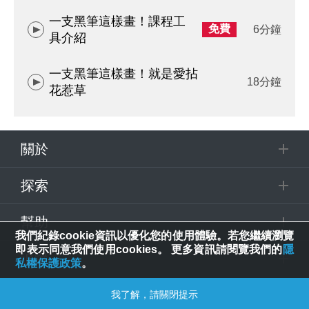
一支黑筆這樣畫！課程工
免費
6分鐘
具介紹
一支黑筆這樣畫！就是愛拈
18分鐘
花惹草
關於
探索
幫助
我們紀錄cookie資訊以優化您的使用體驗。若您繼續瀏覽
即表示同意我們使用cookies。 更多資訊請閱覽我們的
隱
追蹤
私權保護政策
。
我了解，請關閉提示
© 2025 Spring House Entertainment Tech. Inc. All Rights Reserved.