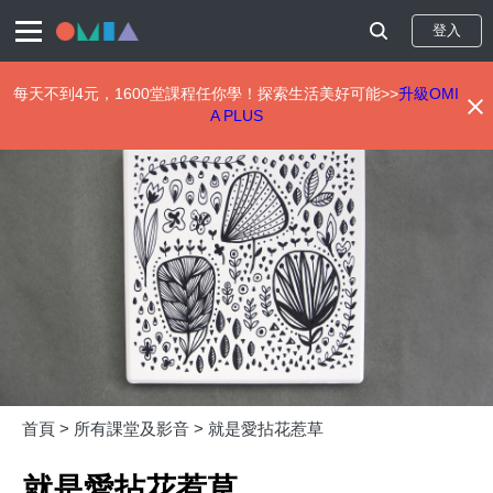
登入
每天不到4元，1600堂課程任你學！探索生活美好可能>>
升級OMI
A PLUS
移
至
主
內
容
首頁 >
所有課堂及影音 >
就是愛拈花惹草
就是愛拈花惹草