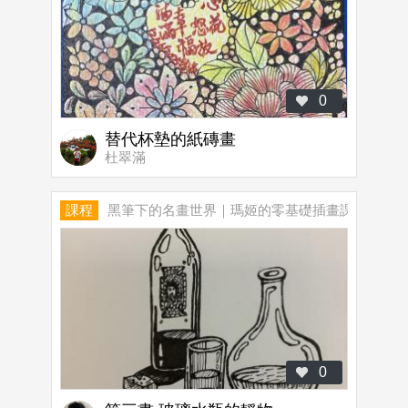
0
替代杯墊的紙磚畫
杜翠滿
課程
黑筆下的名畫世界｜瑪姬的零基礎插畫課
0