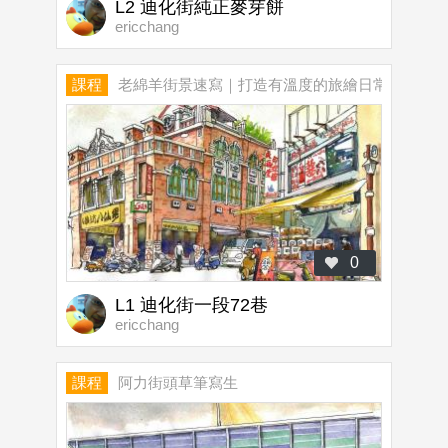
L2 迪化街純正麥芽餅
ericchang
課程
老綿羊街景速寫｜打造有溫度的旅繪日常
0
L1 迪化街一段72巷
ericchang
課程
阿力街頭草筆寫生