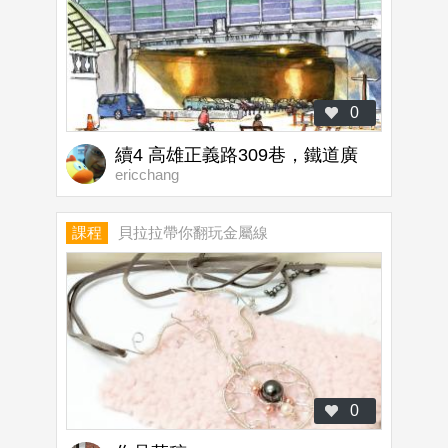
0
續4 高雄正義路309巷，鐵道廣
ericchang
場
課程
貝拉拉帶你翻玩金屬線
0