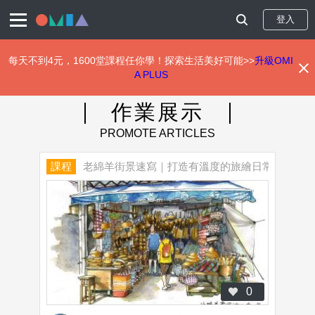
登入
每天不到4元，1600堂課程任你學！探索生活美好可能>>
升級OMI
A PLUS
移
至
作業展示
主
內
容
課程
老綿羊街景速寫｜打造有溫度的旅繪日常
0