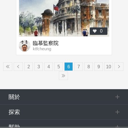
0
臨慕監察院
ktfcheung
2
3
4
5
6
7
8
9
10
Pagination
關於
探索
幫助