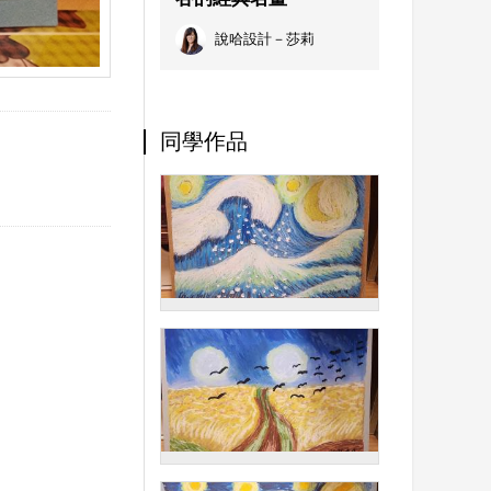
說哈設計－莎莉
同學作品