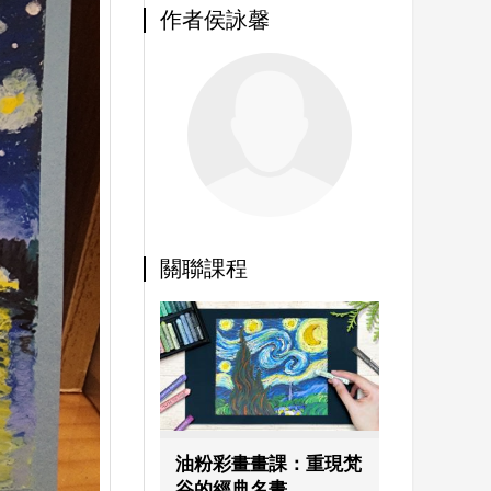
作者侯詠馨
關聯課程
油粉彩畫畫課：重現梵
谷的經典名畫