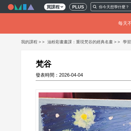
買課程
PLUS
每天不
移
我的課程 >
油粉彩畫畫課：重現梵谷的經典名畫 >
學習
至
主
內
容
梵谷
發表時間：2026-04-04