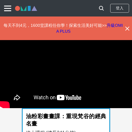
登入
每天不到4元，1600堂課程任你學！探索生活美好可能>>
升級OMI
A PLUS
移
至
主
內
容
油粉彩畫畫課：重現梵谷的經典
名畫