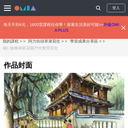
登入
每天不到4元，1600堂課程任你學！探索生活美好可能>>
升級OMI
A PLUS
移
我的課程 >
阿力街頭草筆寫生 >
學習成果分享區 >
至
主
補1 板橋林家花園戶外實景寫生
內
容
作品封面