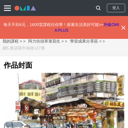
登入
每天不到4元，1600堂課程任你學！探索生活美好可能>>
升級OMI
A PLUS
移
我的課程 >
阿力街頭草筆寫生 >
學習成果分享區 >
至
主
續5 新店區中央路127巷
內
容
作品封面