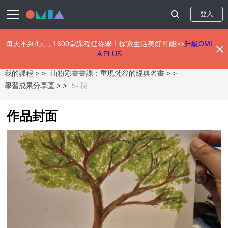
登入
每天不到4元，1600堂課程任你學！探索生活美好可能>>
升級OMI
A PLUS
移
我的課程 >
油粉彩畫畫課：重現梵谷的經典名畫 >
至
主
學習成果分享區 >
5- 樹
內
容
作品封面