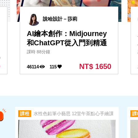
說哈設計－莎莉
AI繪本創作：Midjourney
和ChatGPT從入門到精通
課時 88分鐘
0
0
NT$ 1650
46114
115
課程
水性色鉛筆小藝思 12堂午茶點心手繪課
課