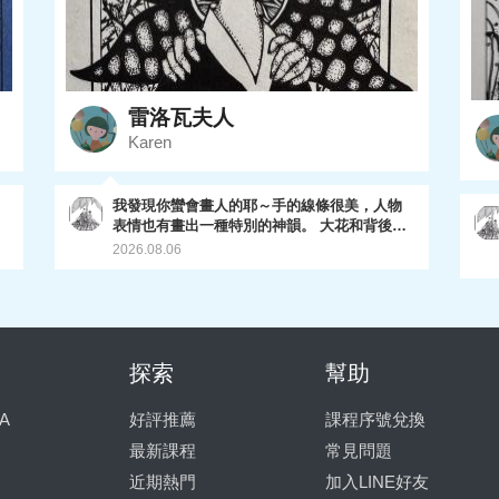
雷洛瓦夫人
Karen
我發現你蠻會畫人的耶～手的線條很美，人物
表情也有畫出一種特別的神韻。 大花和背後荊
棘都處理的不錯，尤其荊棘的層次有表現出
2026.08.06
來，很棒喔～
只
探索
幫助
上
A
好評推薦
課程序號兌換
最新課程
常見問題
近期熱門
加入LINE好友