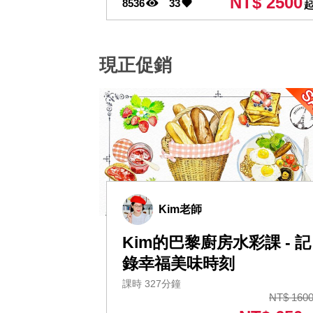
NT$ 2500
8536
33
現正促銷
Kim老師
Kim的巴黎廚房水彩課 - 記
錄幸福美味時刻
課時 327分鐘
NT$ 160