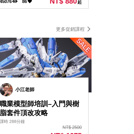
NT$ 880
45076
86
起
更多促銷課程
小江老師
職業模型師培訓–入門與樹
脂套件頂改攻略
課時 288分鐘
NT$ 2500