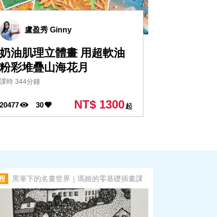
盧盈秀 Ginny
奶油肌理立體畫 用超軟油
粉彩堆疊山海花月
課時 344分鐘
NT$ 1300
20477
30
起
程
黑筆下的名畫世界｜瑪姬的零基礎插畫課