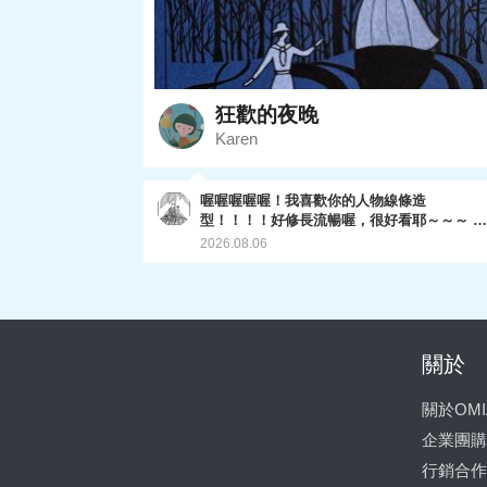
狂歡的夜晚
Karen
喔喔喔喔喔！我喜歡你的人物線條造
型！！！！好修長流暢喔，很好看耶～～～ 兩
人的影子線條也處理的滑順，線條分佈平衡，
2026.08.06
讚讚！後面樹林的層次也都拿捏的不錯，這一
畫超棒的啦～～～～～～完美ending. 至於我的
下一堂課，現在轉移到omia plus月租的專區
了，因為他們現在業務專推plus,所以我的課
能移到那邊。目前已經有推出植物明信片（已
全部上架完成），和最新的一系列動物畫。
關於
（還在陸續產出中😅） 你有興趣的話，可以
去plus專區看看喔～ 最後謝謝妳參加這個課
關於OMI
程，很開心你完成了～～～
企業團購
行銷合作