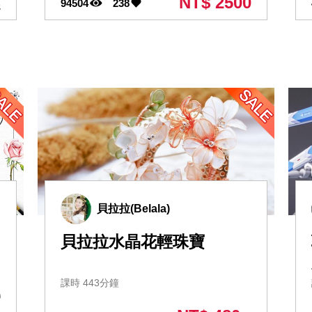
NT$ 2500
94504
238
起
貝拉拉(Belala)
貝拉拉水晶花輕珠寶
課時 443分鐘
0