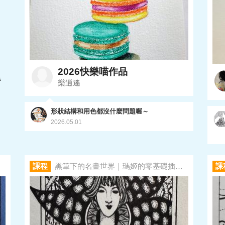
2026快樂喵作品
樂逍遙
形狀結構和用色都沒什麼問題喔～
2026.05.01
課程
黑筆下的名畫世界｜瑪姬的零基礎插畫課
課