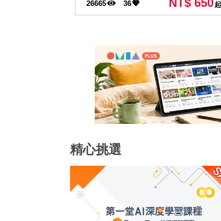
NT$ 650
26665
36
精心挑選