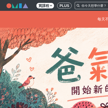
買課程
PLUS
每天不
移
至
主
內
容