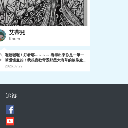
艾蒂兒
Karen
喔喔喔喔！好看耶～～～～ 看得出來你是一筆一
筆慢慢畫的！我很喜歡背景那些大海草的線條處
理，還有前方海草的螺旋線條感～ 整體很細緻耶
2026.07.29
～ 期待你的最後一畫！
追蹤