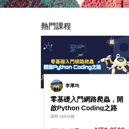
熱門課程
李厚均
零基礎入門網路爬蟲，開
啟Python Coding之路
課時 166分鐘