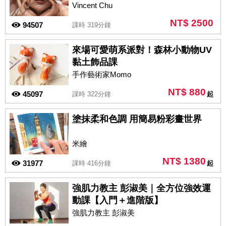
Vincent Chu
NT$ 2500
94507
課時 319分鐘
來場可愛萌系派對！森林小動物UV
黏土飾品課
手作藝術家Momo
NT$ 880
45097
課時 322分鐘
起
塗抹柔和色調 用簡易粉彩畫世界
米繪
NT$ 1380
31977
課時 416分鐘
起
強肌力教主 彭淑美｜全方位強效運
動課【入門＋進階版】
強肌力教主 彭淑美