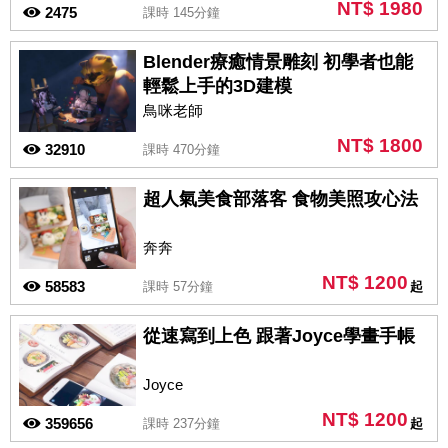
NT$ 1980
2475
課時 145分鐘
Blender療癒情景雕刻 初學者也能
輕鬆上手的3D建模
鳥咪老師
NT$ 1800
32910
課時 470分鐘
超人氣美食部落客 食物美照攻心法
奔奔
NT$ 1200
58583
課時 57分鐘
起
從速寫到上色 跟著Joyce學畫手帳
Joyce
NT$ 1200
359656
課時 237分鐘
起