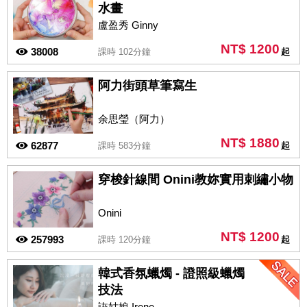
水畫
盧盈秀 Ginny
NT$ 1200
38008
課時 102分鐘
起
阿力街頭草筆寫生
余思瑩（阿力）
NT$ 1880
62877
課時 583分鐘
起
穿梭針線間 Onini教妳實用刺繡小物
Onini
NT$ 1200
257993
課時 120分鐘
起
韓式香氛蠟燭 - 證照級蠟燭
技法
詼姑娘 Irene