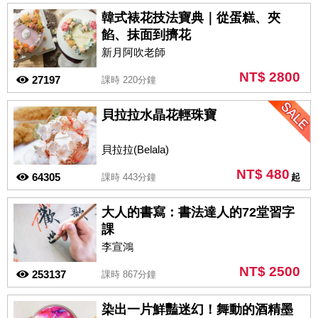
韓式裱花技法寶典｜從蛋糕、夾
餡、抹面到擠花
新月阿吹老師
NT$ 2800
27197
課時 220分鐘
貝拉拉水晶花輕珠寶
貝拉拉(Belala)
NT$ 480
64305
課時 443分鐘
起
大人的書寫：書法達人的72堂習字
課
李宣鴻
NT$ 2500
253137
課時 867分鐘
染出一片鮮豔迷幻！舞動的酒精墨