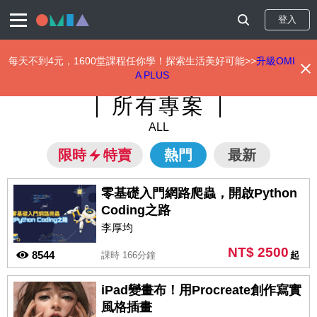
登入
每天不到4元，1600堂課程任你學！探索生活美好可能>>
升級OMI
A PLUS
移
所有專案
至
主
ALL
內
容
限時
特賣
熱門
最新
零基礎入門網路爬蟲，開啟Python
Coding之路
李厚均
NT$ 2500
8544
課時 166分鐘
起
iPad變畫布！用Procreate創作寫實
風格插畫