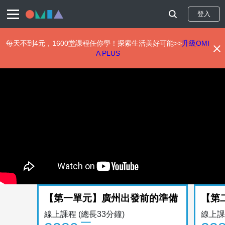
登入
每天不到4元，1600堂課程任你學！探索生活美好可能>>
升級OMI
A PLUS
移
至
主
內
容
【第一單元】廣州出發前的準備
【第
線上課程
(總長33分鐘)
線上課