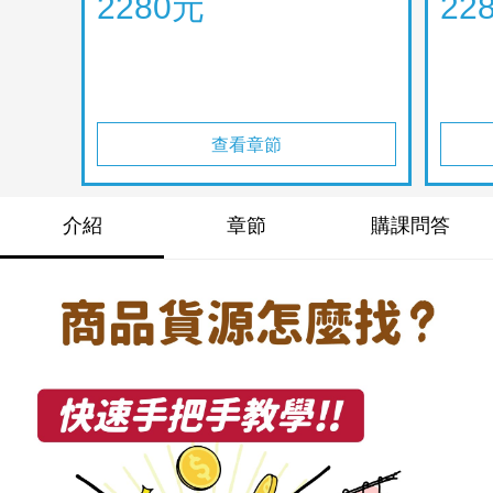
2280元
22
查看章節
介紹
章節
購課問答