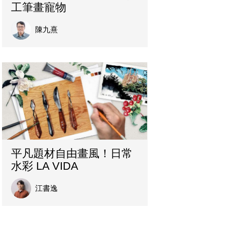
工筆畫寵物
陳九熹
平凡題材自由畫風！日常
水彩 LA VIDA
江書逸