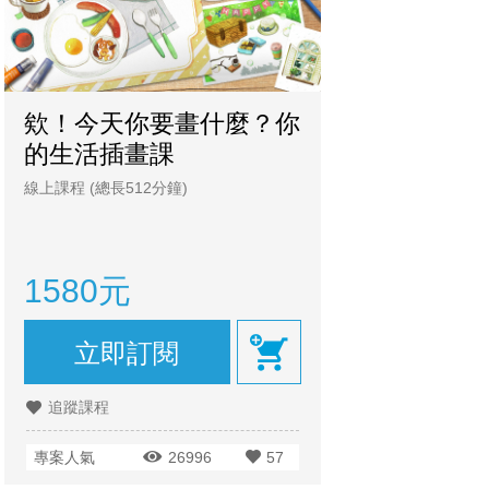
欸！今天你要畫什麼？你
的⽣活插畫課
線上課程
(總長512分鐘)
1580元
立即訂閱
追蹤課程
專案人氣
26996
57