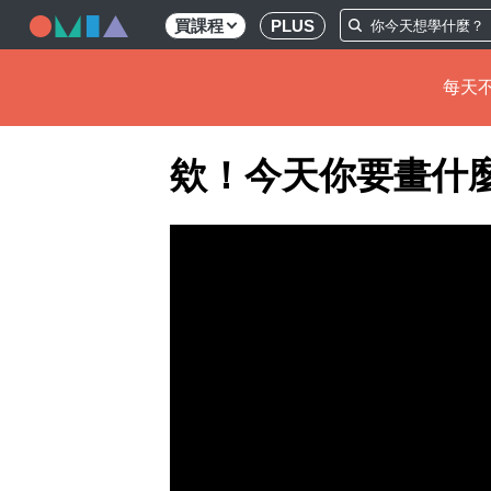
買課程
PLUS
每天不
移
欸！今天你要畫什
至
主
內
容