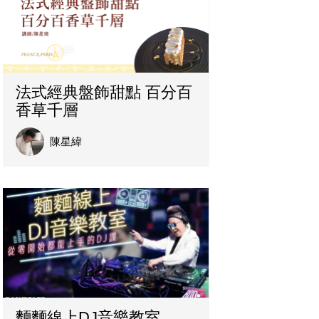
法式經典盤飾甜點 百分百
香草千層
陳星緯
麵麵線上DJ音樂教室