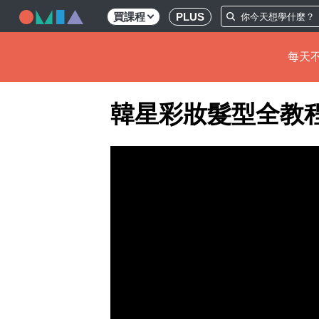
買課程
PLUS
每天不
移
韓星彩妝髮型全教
至
主
內
容