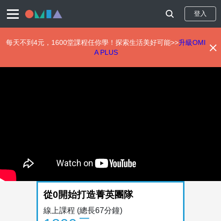
登入
每天不到4元，1600堂課程任你學！探索生活美好可能>>
升級OMI
A PLUS
移
至
主
內
容
從0開始打造菁英團隊
線上課程
(總長67分鐘)