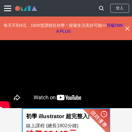
登入
每天不到4元，1600堂課程任你學！探索生活美好可能>>
升級OMI
A PLUS
移
至
主
內
容
初學 illustrator 超完整入門
線上課程
(總長1802分鐘)