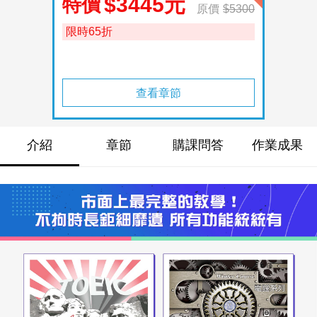
$3445元
特價
原價
$5300
限時65折
查看章節
介紹
章節
購課問答
作業成果