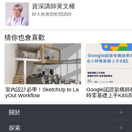
資深講師黃文權
師大推廣部軟體講師
猜你也會喜歡
室內設計必學！SketchUp to La
Google認證架構
yOut Workflow
時零基礎上手K8S與
關於
探索