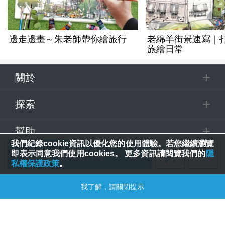
邊走邊畫～朱老師帶你繪旅行
老綿羊街景速寫｜
旅繪日常
關於
探索
幫助
我們紀錄cookie資訊以優化您的使用體驗。若您繼續瀏覽
立即訂閱
即表示同意我們使用cookies。 更多資訊請閱覽我們的
隱
追蹤
私權保護政策
。
追蹤課程
© 2025 Spring House Entertainment Tech. Inc. All Rights Reserved.
我了解，請關閉提示
合購優惠