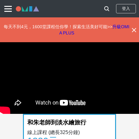
登入
每天不到4元，1600堂課程任你學！探索生活美好可能>>
升級OMI
A PLUS
移
至
主
內
容
和朱老師到淡水繪旅行
線上課程
(總長325分鐘)