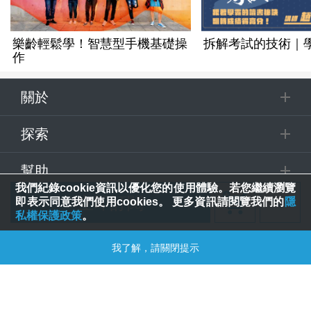
樂齡輕鬆學！智慧型手機基礎操
拆解考試的技術｜
作
關於
探索
幫助
我們紀錄cookie資訊以優化您的使用體驗。若您繼續瀏覽
立即訂閱
即表示同意我們使用cookies。 更多資訊請閱覽我們的
隱
追蹤
私權保護政策
。
追蹤課程
© 2025 Spring House Entertainment Tech. Inc. All Rights Reserved.
我了解，請關閉提示
合購優惠