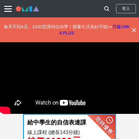
登入
每天不到4元，1600堂課程任你學！探索生活美好可能>>
升級OMI
A PLUS
移
至
主
內
容
給中學生的自信表達課
線上課程
(總長143分鐘)