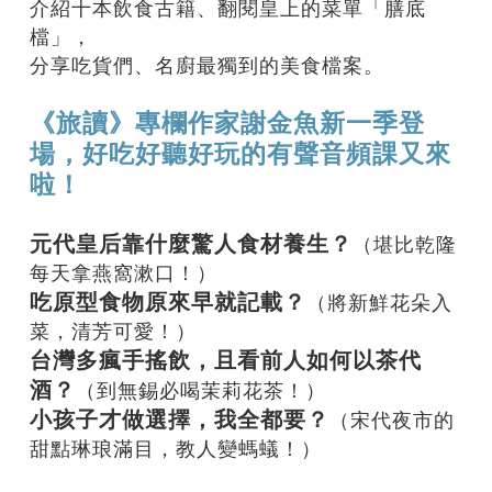
介紹十本飲食古籍、翻閱皇上的菜單「膳底
檔」，
分享吃貨們、名廚最獨到的美食檔案。
《旅讀》專欄作家謝金魚新一季登
場，好吃好聽好玩的有聲音頻課又來
啦！
元代皇后靠什麼驚人食材養生？
（堪比乾隆
每天拿燕窩漱口！）
吃原型食物原來早就記載？
（將新鮮花朵入
菜，清芳可愛！）
台灣多瘋手搖飲，且看前人如何以茶代
酒？
（到無錫必喝茉莉花茶！）
小孩子才做選擇，我全都要？
（宋代夜市的
甜點琳琅滿目，教人變螞蟻！）