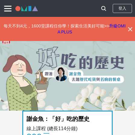
登入
每天不到4元，1600堂課程任你學！探索生活美好可能>>
升級OMI
A PLUS
移
至
主
內
容
謝金魚：「好」吃的歷史
線上課程
(總長114分鐘)