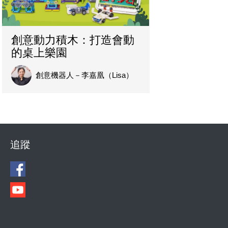
創意動力積木：打造會動
的桌上樂園
創意機器人－李嘉凰（Lisa）
追蹤