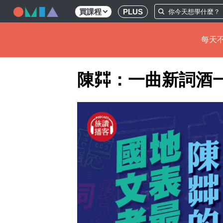
買課程
PLUS
每天不
移
陳茻：一曲新詞酒
至
主
內
容