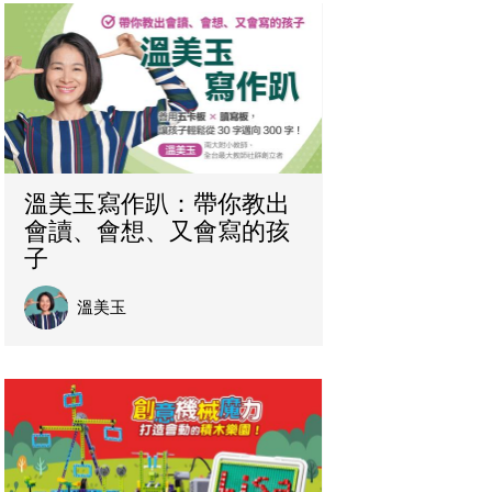
溫美玉寫作趴：帶你教出
會讀、會想、又會寫的孩
子
溫美玉