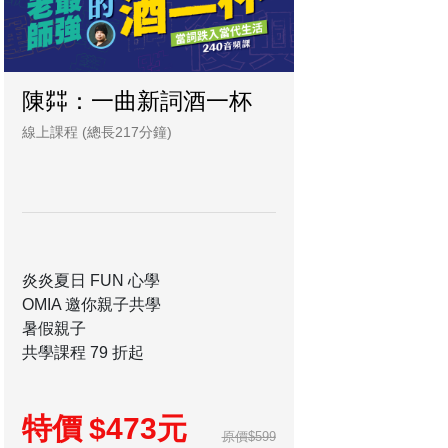
陳茻：一曲新詞酒一杯
線上課程
(總長217分鐘)
炎炎夏日 FUN 心學
OMIA 邀你親子共學
暑假親子
共學課程 79 折起
特價
$473元
原價
$599