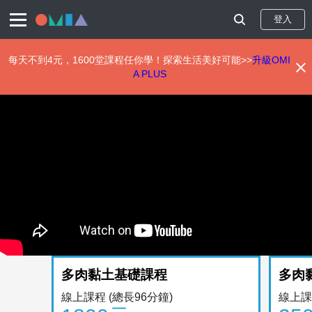
登入
每天不到4元，1600堂課程任你學！探索生活美好可能>>
升級OMI
A PLUS
移
至
主
內
容
多肉黏土基礎課程
多肉
線上課程
(總長96分鐘)
線上課