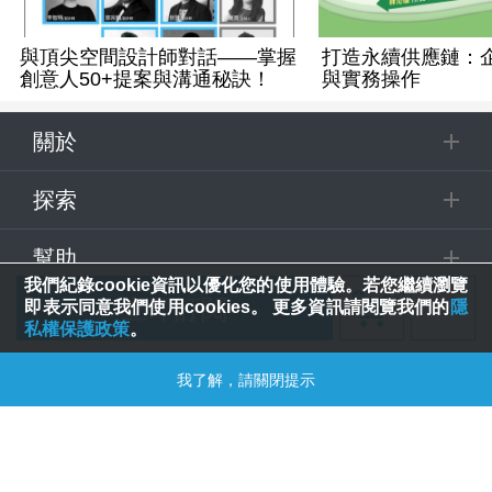
與頂尖空間設計師對話——掌握
打造永續供應鏈：
創意人50+提案與溝通秘訣！
與實務操作
關於
探索
幫助
我們紀錄cookie資訊以優化您的使用體驗。若您繼續瀏覽
立即訂閱
即表示同意我們使用cookies。 更多資訊請閱覽我們的
隱
追蹤
私權保護政策
。
追蹤課程
© 2025 Spring House Entertainment Tech. Inc. All Rights Reserved.
我了解，請關閉提示
合購優惠