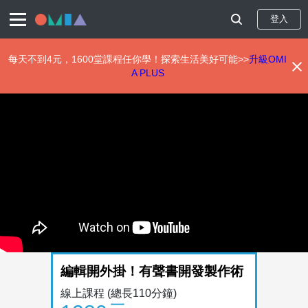
登入
每天不到4元，1600堂課程任你學！探索生活美好可能>>
升級OMI
A PLUS
移
至
主
內
容
編輯開外掛！有聲書開發製作術
線上課程
(總長110分鐘)