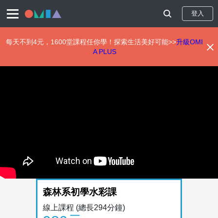
登入
每天不到4元，1600堂課程任你學！探索生活美好可能>>
升級OMI
A PLUS
移
至
主
內
容
森林系初學水彩課
線上課程
(總長294分鐘)