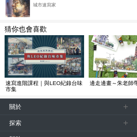
城市速寫家
猜你也會喜歡
速寫進階課程｜與LEO紀錄台味
邊走邊畫～朱老師
市集
關於
探索