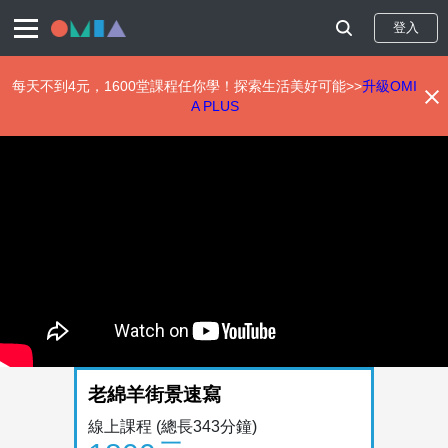
登入
每天不到4元，1600堂課程任你學！探索生活美好可能>>
升級OMI
A PLUS
移
至
主
內
容
老綿羊街景速寫
線上課程
(總長343分鐘)