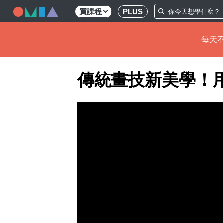
買課程
PLUS
每天不
移
傳統畫技新美學！
至
主
內
容