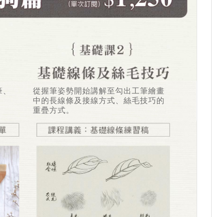
筆、
從握筆姿勢開始講解至勾出工筆繪畫
中的長線條及接線方式、絲毛技巧的
重疊方式。