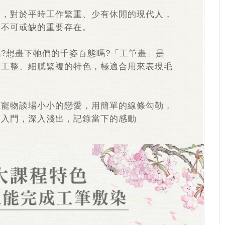
新，對於平時工作繁重、少有休閒的現代人，
是不可或缺的重要存在。
?想畫下牠們的千姿百態嗎?「工筆畫」是
實工整、細膩繁複的特色，極適合用來表現毛
跟寵物談場小小的戀愛，用簡單的線條勾勒，
鬆入門，深入淺出，記錄當下的感動