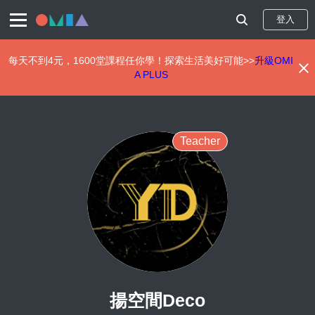
登入
每天不到4元，1600堂課程任你學！探索生活美好可能>>
升級OMI
A PLUS
移
至
主
內
Teacher
容
揚空間Deco