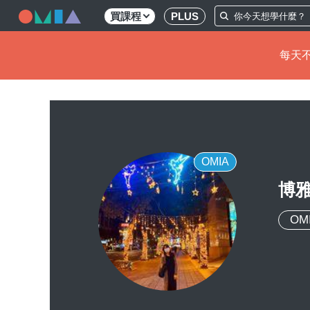
買課程
PLUS
每天不
移
至
主
內
容
OMIA
博雅
OM