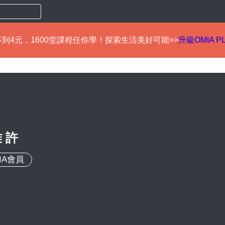
到4元，1600堂課程任你學！探索生活美好可能>>
升級OMIA P
 許
IA會員