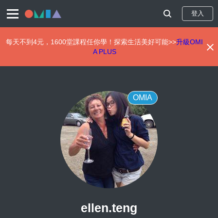
登入
每天不到4元，1600堂課程任你學！探索生活美好可能>>
升級OMI
A PLUS
移
至
主
內
OMIA
容
ellen.teng