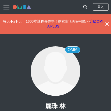
登入
每天不到4元，1600堂課程任你學！探索生活美好可能>>
升級OMI
A PLUS
移
至
主
內
OMIA
容
麗珠 林