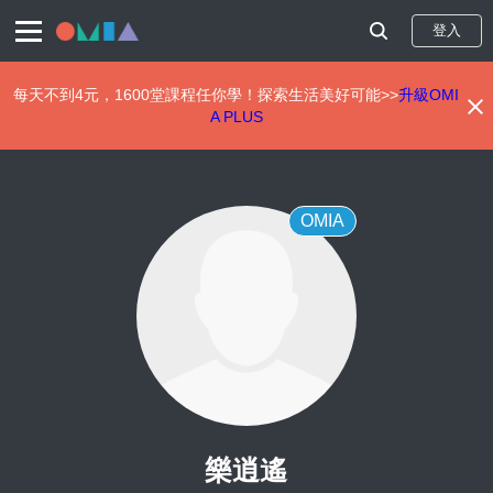
登入
每天不到4元，1600堂課程任你學！探索生活美好可能>>
升級OMI
A PLUS
移
至
主
內
OMIA
容
樂逍遙