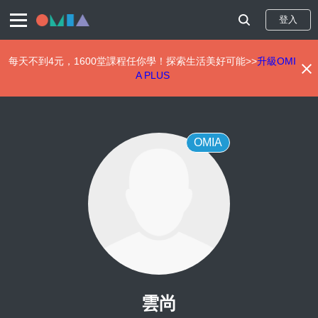
登入
每天不到4元，1600堂課程任你學！探索生活美好可能>>
升級OMI
A PLUS
移
至
主
內
OMIA
容
雲尚