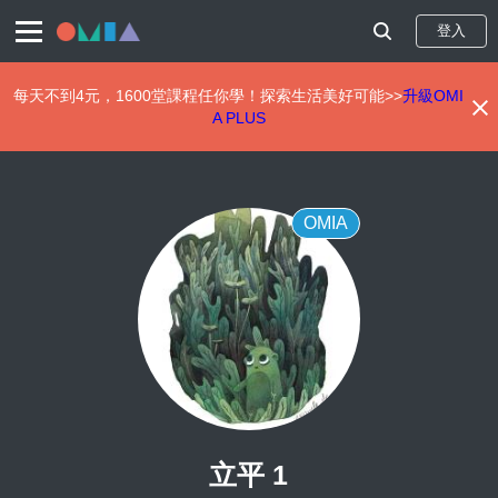
登入
每天不到4元，1600堂課程任你學！探索生活美好可能>>
升級OMI
A PLUS
移
至
主
內
OMIA
容
立平 1