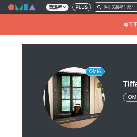
買課程
PLUS
每天不
移
至
主
內
容
OMIA
Tif
OM