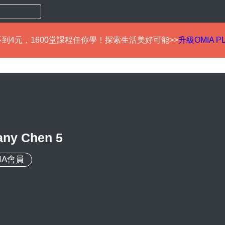
到4元，1600堂課程任你學！探索生活美好可能>>
升級OMIA P
fany Chen 5
IA會員