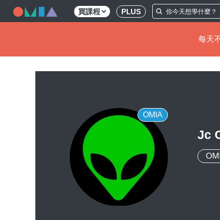
買課程
PLUS
每天不
移
至
主
內
容
OMIA
Jc 
OM