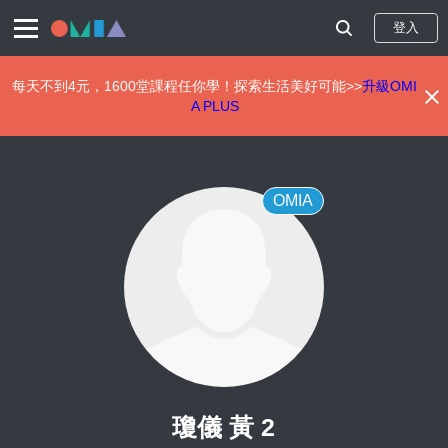
登入
每天不到4元，1600堂課程任你學！探索生活美好可能>>
升級OMI
A PLUS
移
至
主
內
OMIA
容
瓊儀 黃 2