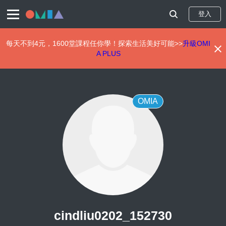
登入
每天不到4元，1600堂課程任你學！探索生活美好可能>>
升級OMI
A PLUS
移
至
主
內
OMIA
容
cindliu0202_152730