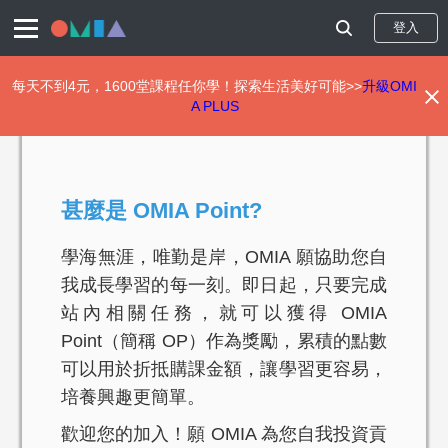
登入
每天不到4元，1600堂課程任你學！探索生活美好可能>>
升級OMI
A PLUS
移
至
主
內
甚麼是 OMIA Point?
容
學海無涯，唯勤是岸，OMIA 願協助您自
我成長學習的每一刻。即日起，只要完成
站內相關任務，就可以獲得 OMIA
Point（簡稱 OP）作為獎勵，累積的點數
可以用於折抵購課金額，讓學習更容易，
培養興趣更簡單。
歡迎您的加入！願 OMIA 為您自我投資貢