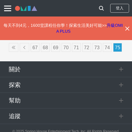
登入
每天不到4元，1600堂課程任你學！探索生活美好可能>>
升級OMI
A PLUS
移
至
67
68
69
70
71
72
73
74
75
主
Pagination
內
容
關於
探索
幫助
追蹤
© 2025 Spring House Entertainment Tech. Inc. All Rights Reserved.