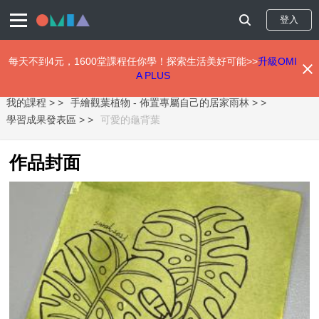
登入
每天不到4元，1600堂課程任你學！探索生活美好可能>>
升級OMI
A PLUS
移
我的課程 >
手繪觀葉植物 - 佈置專屬自己的居家雨林 >
至
主
學習成果發表區 >
可愛的龜背葉
內
容
作品封面