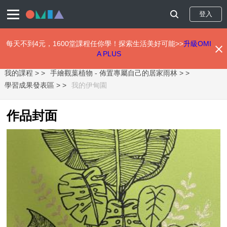
登入
每天不到4元，1600堂課程任你學！探索生活美好可能>>
升級OMI
A PLUS
移
我的課程 >
手繪觀葉植物 - 佈置專屬自己的居家雨林 >
至
主
學習成果發表區 >
我的伊甸園
內
容
作品封面