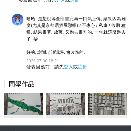
發表回應前，請先
登入
或
註冊
哈哈, 是想說等全部畫完再一口氣上傳, 結果因為難
度(尤其是京都居酒屋那幅) / 不專心 / 私事 / 假期 種
種, 結果畫著, 放著, 又跑去畫別的, 一年就這麼過去
了. 😂
好的, 謝謝老師講評, 會改進的.
2026.07.06 18:21
發表回應前，請先
登入
或
註冊
同學作品