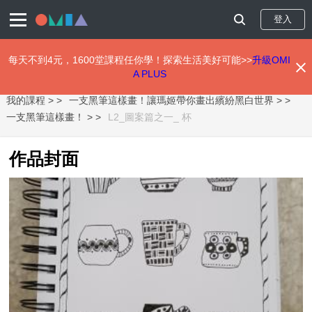
登入
每天不到4元，1600堂課程任你學！探索生活美好可能>>
升級OMI
A PLUS
移
我的課程 >
一支黑筆這樣畫！讓瑪姬帶你畫出繽紛黑白世界 >
至
主
一支黑筆這樣畫！ >
L2_圖案篇之一_ 杯
內
容
作品封面