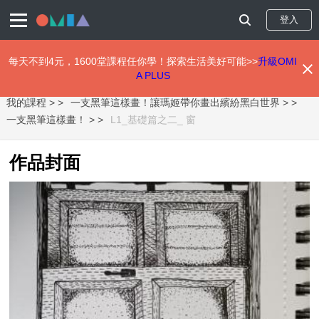
登入
每天不到4元，1600堂課程任你學！探索生活美好可能>>
升級OMI
A PLUS
移
我的課程 >
一支黑筆這樣畫！讓瑪姬帶你畫出繽紛黑白世界 >
至
主
一支黑筆這樣畫！ >
L1_基礎篇之二_ 窗
內
容
作品封面