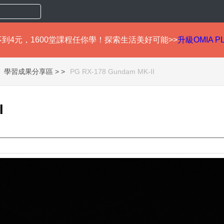
到4元，1600堂課程任你學！探索生活美好可能>>
升級OMIA P
學習成果分享區 >
PG RX-178 Gundam MK-II
I