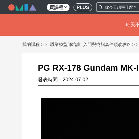
買課程
PLUS
每天不
移
我的課程 >
職業模型師培訓–入門與樹脂套件頂改攻略 >
至
主
內
容
PG RX-178 Gundam MK-I
發表時間：2024-07-02