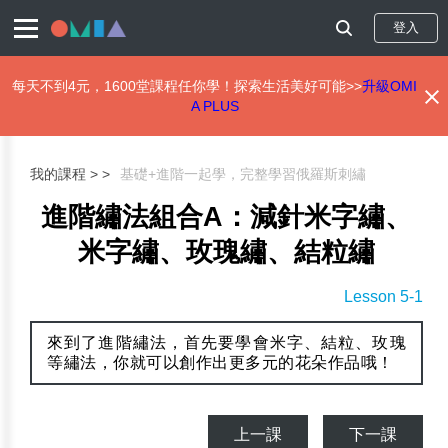
登入
每天不到4元，1600堂課程任你學！探索生活美好可能>>
升級OMI
A PLUS
移
至
主
我的課程 >
基礎+進階一起學，完整學習俄羅斯刺繡
內
容
進階繡法組合A：減針米字繡、
米字繡、玫瑰繡、結粒繡
Lesson 5-1
來到了進階繡法，首先要學會米字、結粒、玫瑰
等繡法，你就可以創作出更多元的花朵作品哦！
上一課
下一課