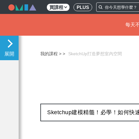
買課程
PLUS
每天不
移
至
主
我的課程 >
SketchUp打造夢想室內空間
內
容
Sketchup建模精髓！必學！如