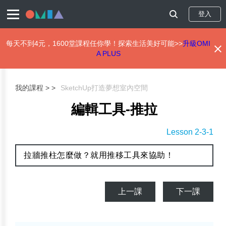
登入
每天不到4元，1600堂課程任你學！探索生活美好可能>>
升級OMI
A PLUS
移
至
主
我的課程 >
SketchUp打造夢想室內空間
內
容
編輯工具-推拉
Lesson 2-3-1
拉牆推柱怎麼做？就用推移工具來協助！
上一課
下一課