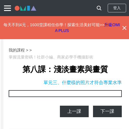
登入
每天不到4元，1600堂課程任你學！探索生活美好可能>>
升級OMI
A PLUS
移
至
主
我的課程 >
內
掌握流量密碼！社群小編、商家必學手機攝影術
容
第八課：淺淡畫素與畫質
單元三、什麼樣的照片才符合專業水準
上一課
下一課