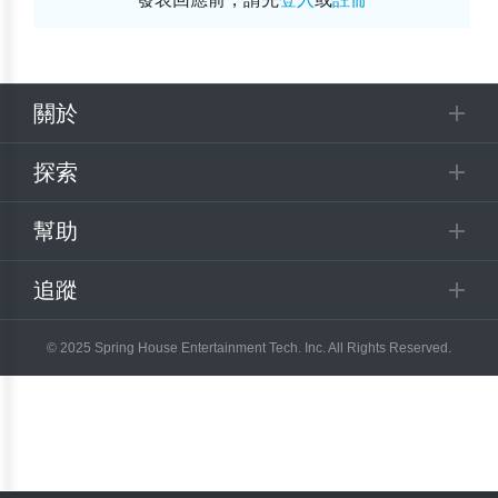
關於
探索
幫助
追蹤
© 2025 Spring House Entertainment Tech. Inc. All Rights Reserved.