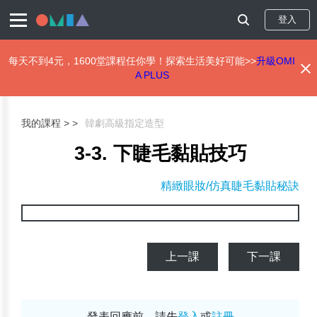
登入
每天不到4元，1600堂課程任你學！探索生活美好可能>>
升級OMI
A PLUS
移
至
主
我的課程 >
韓劇高級指定造型
內
容
3-3. 下睫毛黏貼技巧
精緻眼妝/仿真睫毛黏貼秘訣
上一課
下一課
發表回應前，請先
登入
或
註冊