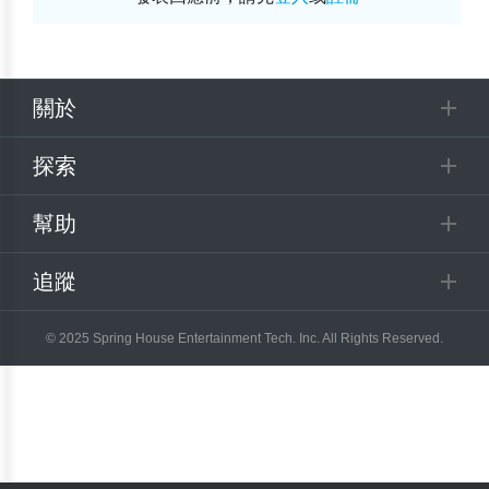
關於
探索
幫助
追蹤
© 2025 Spring House Entertainment Tech. Inc. All Rights Reserved.