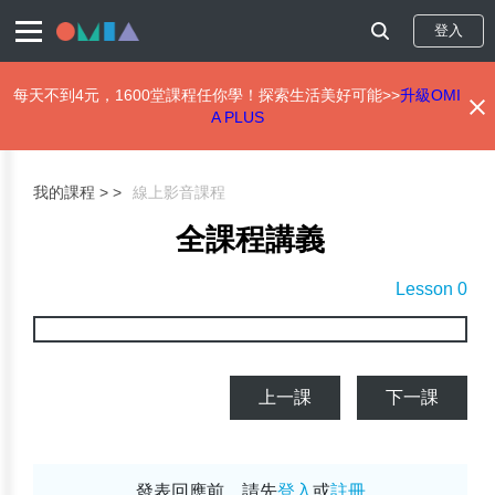
登入
每天不到4元，1600堂課程任你學！探索生活美好可能>>
升級OMI
A PLUS
移
至
主
我的課程 >
線上影音課程
內
容
全課程講義
Lesson 0
上一課
下一課
發表回應前，請先
登入
或
註冊