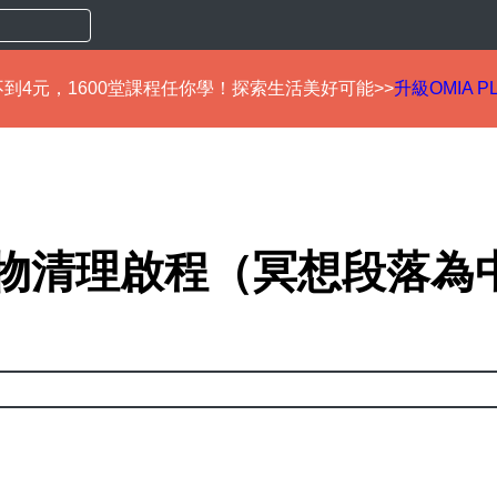
到4元，1600堂課程任你學！探索生活美好可能>>
升級OMIA P
 雜物清理啟程（冥想段落