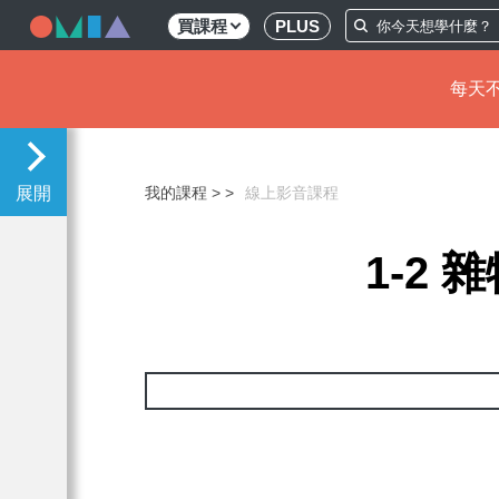
買課程
PLUS
每天不
移
至
主
我的課程 >
線上影音課程
內
容
1-2